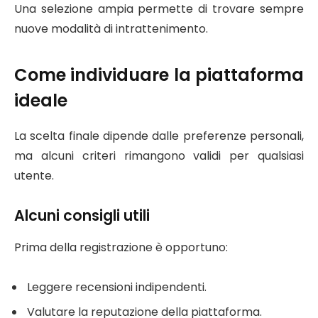
Una selezione ampia permette di trovare sempre
nuove modalità di intrattenimento.
Come individuare la piattaforma
ideale
La scelta finale dipende dalle preferenze personali,
ma alcuni criteri rimangono validi per qualsiasi
utente.
Alcuni consigli utili
Prima della registrazione è opportuno:
Leggere recensioni indipendenti.
Valutare la reputazione della piattaforma.