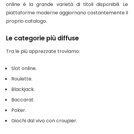
online è la grande varietà di titoli disponibili. Le
piattaforme moderne aggiornano costantemente il
proprio catalogo.
Le categorie più diffuse
Tra le più apprezzate troviamo:
Slot online.
Roulette.
Blackjack.
Baccarat.
Poker.
Giochi dal vivo con croupier.