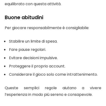
equilibrato con questa attività.
Buone abitudini
Per giocare responsabilmente è consigliabile:
Stabilire un limite di spesa.
Fare pause regolari.
Evitare decisioni impulsive.
Proteggere il proprio account.
Considerare il gioco solo come intrattenimento.
Queste semplici regole aiutano a vivere
l’esperienza in modo più sereno e consapevole.